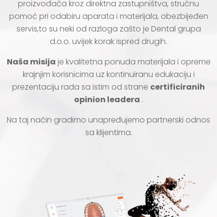
proizvođača kroz direktna zastupništva, stručnu
pomoć pri odabiru aparata i materijala, obezbijeđen
servis,to su neki od razloga zašto je Dental grupa
d.o.o. uvijek korak ispred drugih.
Naša misija
je kvalitetna ponuda materijala i opreme
krajnjim korisnicima uz kontinuiranu edukaciju i
prezentaciju rada sa istim od strane
certificiranih
opinion leadera
.
Na taj način gradimo unapređujemo partnerski odnos
sa klijentima.